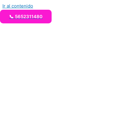
Ir al contenido
📞 5652311480
Taquizas a Domicilio
Comida para Fiestas
Taquizas tipo buffet
Taquizas para fiestas
Contacto
COMID