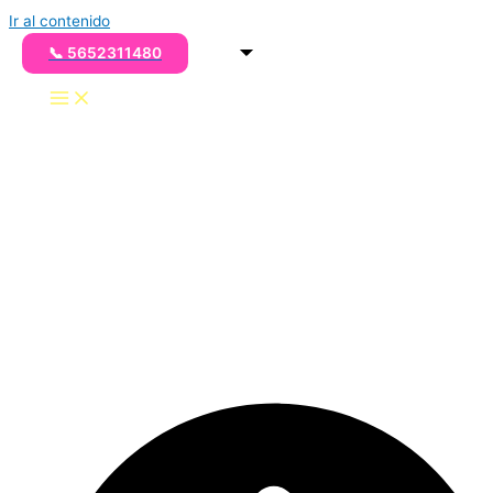
Ir al contenido
📞 5652311480
COMIDA PARA
QUINCEAÑERA
SENCILLA