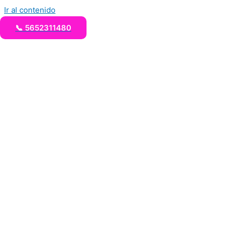
Ir al contenido
📞 5652311480
Taquizas a Domicilio
Comida para Fiestas
Taquizas tipo buffet
Taquizas para fiestas
Contacto
MENU M