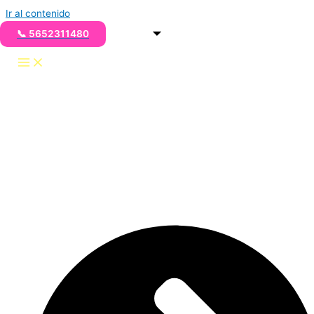
Ir al contenido
📞 5652311480
TACOS DE GUISADO
PARA 50 PERSONAS